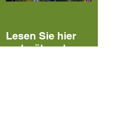
Lesen Sie hier
mehr über den
All-in-One-
Garten
Die Geschichte mit easybeeberlin?
easybeeberlin ist der originelle Nischen-
Gartenservice für Berlin, der speziell für
kleine Flächen wie Balkone und
Terrassen entwickelt wurde. Ich
übernehme alle Arten von